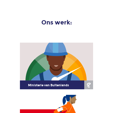
voor
Human
Resources
(HR)
Ons werk:
en
recruitment
Over
ons
Onze
werkwijze
MVO
Ministerie van Buitenlands
Blog
Contact