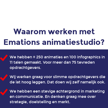
kunsten,
muziek
en cultuur
Animatie
Waarom werken met
landbouw-
en
Emations animatiestudio?
voedselsector
We hebben ± 250 animaties en 100 infographics in
Animatie
11 talen gemaakt. Voor meer dan 75 tevreden
retail
opdrachtgevers.
en
detailhandel
Wij werken graag voor slimme opdrachtgevers die
de lat hoog leggen. Dat doen wij zelf namelijk ook.
Animatie
We hebben een stevige achtergrond in marketing
transport
en communicatie. En denken graag mee over
en
strategie, doelstelling en markt.
logistiek