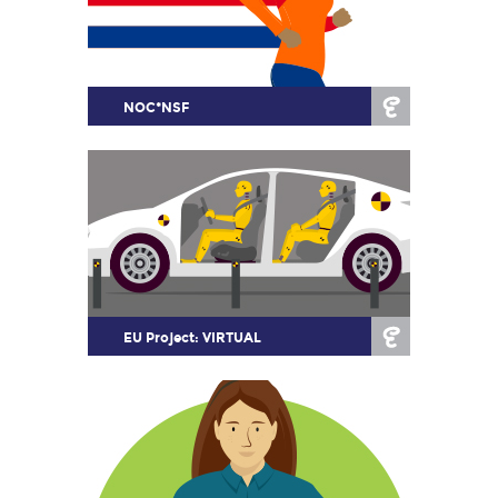
NOC*NSF
EU Project: VIRTUAL