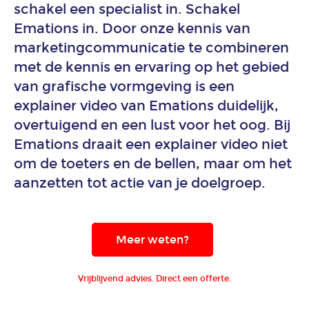
schakel een specialist in. Schakel
applicaties
Emations in. Door onze kennis van
marketingcommunicatie te combineren
Animatie
met de kennis en ervaring op het gebied
in
de
van grafische vormgeving is een
gezondheidszorg
explainer video van Emations duidelijk,
overtuigend en een lust voor het oog. Bij
Animatie
Emations draait een explainer video niet
in
om de toeters en de bellen, maar om het
het
aanzetten tot actie van je doelgroep.
onderwijs
Animatie
Meer weten?
juridische
dienstverlening
Vrijblijvend advies. Direct een offerte.
Animatie