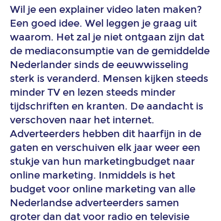
Wil je een explainer video laten maken?
Een goed idee. Wel leggen je graag uit
2D
animatie
waarom. Het zal je niet ontgaan zijn dat
de mediaconsumptie van de gemiddelde
Nederlander sinds de eeuwwisseling
3D
animatie
sterk is veranderd. Mensen kijken steeds
minder TV en lezen steeds minder
Explanimation
tijdschriften en kranten. De aandacht is
laten
verschoven naar het internet.
maken
Adverteerders hebben dit haarfijn in de
Werk
gaten en verschuiven elk jaar weer een
Branches
stukje van hun marketingbudget naar
online marketing. Inmiddels is het
budget voor online marketing van alle
Animatie
bouw
Nederlandse adverteerders samen
en
groter dan dat voor radio en televisie
vastgoed