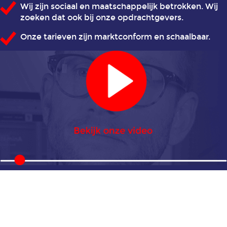
Wij zijn sociaal en maatschappelijk betrokken. Wij
zoeken dat ook bij onze opdrachtgevers.
Animatie
voor
Onze tarieven zijn marktconform en schaalbaar.
de
bureauwereld
Animatie
voor
de
ICT-
sector
Animatie
voor
de
overheid
Animatie