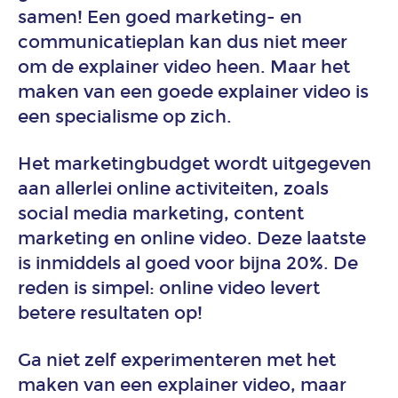
samen! Een goed marketing- en
communicatieplan kan dus niet meer
Animatie
om de explainer video heen. Maar het
duurzame
maken van een goede explainer video is
energie
en
een specialisme op zich.
energietransitie
Het marketingbudget wordt uitgegeven
Animatie
aan allerlei online activiteiten, zoals
financiële
social media marketing, content
dienstverlening
marketing en online video. Deze laatste
is inmiddels al goed voor bijna 20%. De
Animatie
reden is simpel: online video levert
game
betere resultaten op!
art
en
design
Ga niet zelf experimenteren met het
voor
maken van een explainer video, maar
mobiele