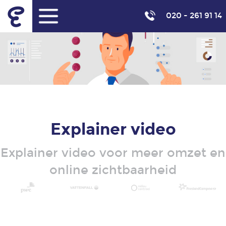
020 - 261 91 14
Diensten
Animatie
Infographic
Explainer video
Illustratie
Explainer video voor meer omzet en
Video
online zichtbaarheid
marketing
Producten
Uitleganimatie