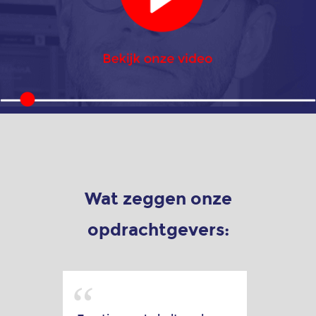
kunsten,
muziek
en cultuur
Animatie
landbouw-
en
voedselsector
Animatie
retail
Wat zeggen onze
en
detailhandel
opdrachtgevers:
Animatie
transport
en
logistiek