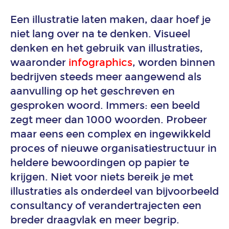
Een illustratie laten maken, daar hoef je
2D
niet lang over na te denken. Visueel
animatie
denken en het gebruik van illustraties,
waaronder
infographics
, worden binnen
3D
bedrijven steeds meer aangewend als
animatie
aanvulling op het geschreven en
gesproken woord. Immers: een beeld
Explanimation
zegt meer dan 1000 woorden. Probeer
laten
maken
maar eens een complex en ingewikkeld
proces of nieuwe organisatiestructuur in
Werk
heldere bewoordingen op papier te
Branches
krijgen. Niet voor niets bereik je met
illustraties als onderdeel van bijvoorbeeld
Animatie
consultancy of verandertrajecten een
bouw
en
breder draagvlak en meer begrip.
vastgoed