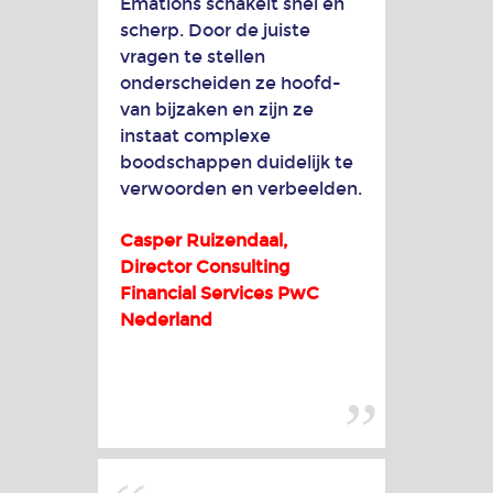
Emations schakelt snel en
scherp. Door de juiste
Animatie
vragen te stellen
voor
onderscheiden ze hoofd-
de
van bijzaken en zijn ze
bureauwereld
instaat complexe
boodschappen duidelijk te
Animatie
verwoorden en verbeelden.
voor
de
Casper Ruizendaal,
ICT-
Director Consulting
sector
Financial Services PwC
Nederland
Animatie
voor
de
overheid
Animatie