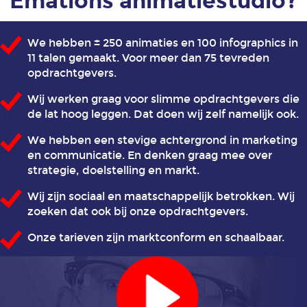
Emations animatiestudio?
applicaties
We hebben ± 250 animaties en 100 infographics in
Animatie
11 talen gemaakt. Voor meer dan 75 tevreden
in
opdrachtgevers.
de
gezondheidszorg
Wij werken graag voor slimme opdrachtgevers die
de lat hoog leggen. Dat doen wij zelf namelijk ook.
Animatie
We hebben een stevige achtergrond in marketing
in
en communicatie. En denken graag mee over
het
strategie, doelstelling en markt.
onderwijs
Wij zijn sociaal en maatschappelijk betrokken. Wij
zoeken dat ook bij onze opdrachtgevers.
Animatie
Onze tarieven zijn marktconform en schaalbaar.
juridische
dienstverlening
Animatie