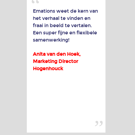
voor
Emations weet de kern van
Human
Resources
het verhaal te vinden en
(HR)
fraai in beeld te vertalen.
en
Een super fijne en flexibele
recruitment
samenwerking!
Over
ons
Anita van den Hoek,
Marketing Director
Hogenhouck
Onze
werkwijze
MVO
Blog
Contact