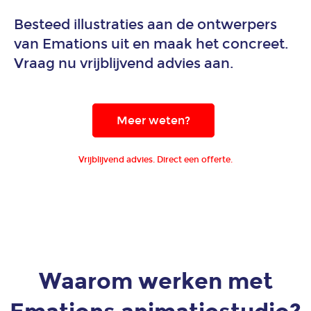
Besteed illustraties aan de ontwerpers
Animatie
van Emations uit en maak het concreet.
duurzame
Vraag nu vrijblijvend advies aan.
energie
en
energietransitie
Meer weten?
Animatie
financiële
Vrijblijvend advies. Direct een offerte.
dienstverlening
Animatie
game
art
en
Waarom werken met
design
voor
mobiele