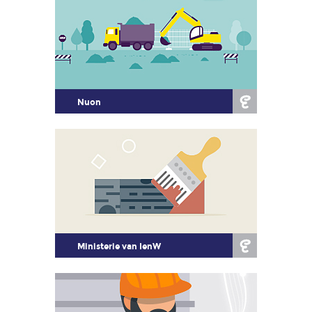
Nuon
Ministerie van IenW