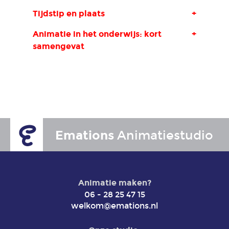
Tijdstip en plaats
+
Animatie in het onderwijs: kort
+
samengevat
Emations
Animatiestudio
Animatie maken?
06 - 28 25 47 15
welkom@emations.nl