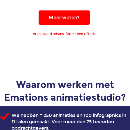
Animatie
Meer weten?
duurzame
energie
Vrijblijvend advies. Direct een offerte.
en
energietransitie
Animatie
financiële
dienstverlening
Waarom werken met
Animatie
Emations animatiestudio?
game
art
en
We hebben ± 250 animaties en 100 infographics in
design
11 talen gemaakt. Voor meer dan 75 tevreden
voor
opdrachtgevers.
mobiele