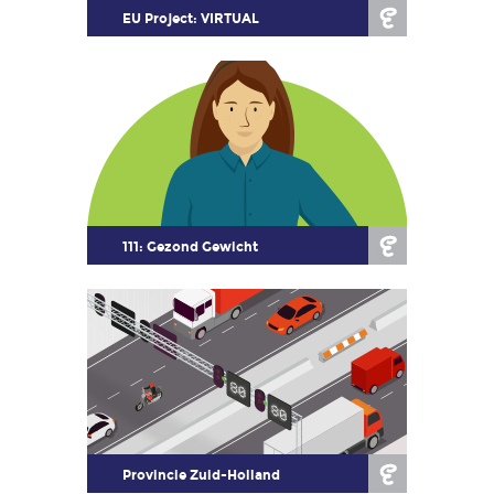
voor
EU Project: VIRTUAL
Human
Resources
(HR)
en
recruitment
Over
ons
111: Gezond Gewicht
Onze
werkwijze
MVO
Blog
Contact
Provincie Zuid-Holland