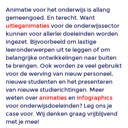
Animatie voor het onderwijs is allang
2D
gemeengoed. En terecht. Want
animatie
uitleganimaties
voor de onderwijssector
kunnen voor allerlei doeleinden worden
3D
ingezet. Bijvoorbeeld om lastige
animatie
leeronderwerpen uit te leggen of om
belangrijke ontwikkelingen naar buiten
Explanimation
te brengen. Ook worden ze veel gebruikt
laten
maken
voor de werving van nieuw personeel,
nieuwe studenten en het presenteren
Werk
van nieuwe studierichtingen. Meer
Branches
weten over
animaties
en
infographics
voor onderwijsdoeleinden? Leg ons je
Animatie
case voor. Wij denken graag vrijblijvend
bouw
met je mee!
en
vastgoed