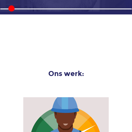
kunsten,
muziek
en cultuur
Animatie
landbouw-
en
voedselsector
Animatie
Ons werk:
retail
en
detailhandel
Animatie
transport
en
logistiek