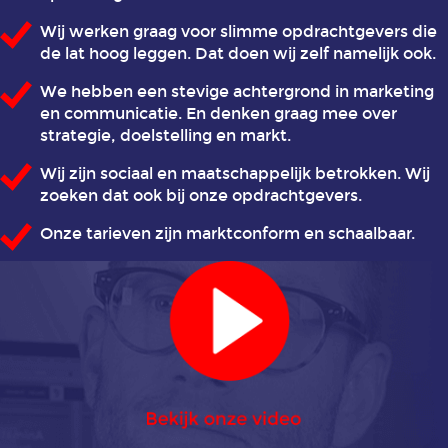
applicaties
Wij werken graag voor slimme opdrachtgevers die
de lat hoog leggen. Dat doen wij zelf namelijk ook.
Animatie
We hebben een stevige achtergrond in marketing
in
en communicatie. En denken graag mee over
de
strategie, doelstelling en markt.
gezondheidszorg
Wij zijn sociaal en maatschappelijk betrokken. Wij
zoeken dat ook bij onze opdrachtgevers.
Animatie
in
Onze tarieven zijn marktconform en schaalbaar.
het
onderwijs
Animatie
juridische
dienstverlening
Animatie