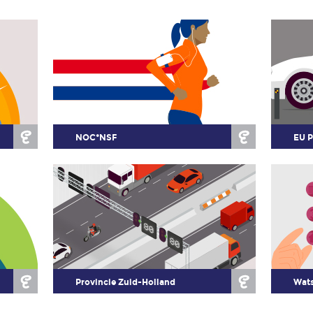
NOC*NSF
EU P
Provincie Zuid-Holland
Wat