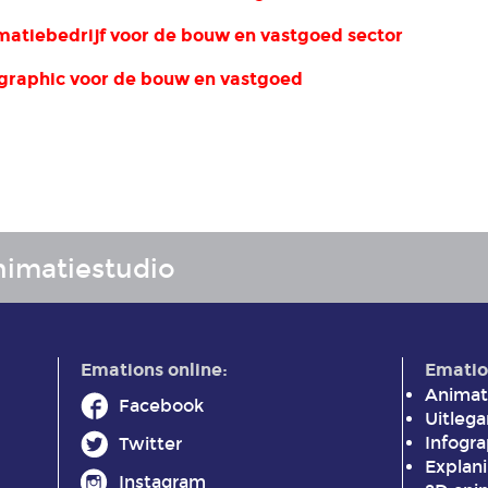
matiebedrijf voor de bouw en vastgoed sector
graphic voor de bouw en vastgoed
imatiestudio
Emations online:
Ematio
Animat
Facebook
Uitleg
Infogr
Twitter
Explan
Instagram