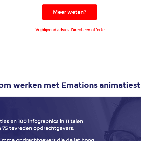
Meer weten?
Vrijblijvend advies. Direct een offerte.
om werken met Emations animatiest
es en 100 infographics in 11 talen
 75 tevreden opdrachtgevers.
limme opdrachtgevers die de lat hoog