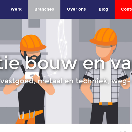
Werk
Branches
Over ons
Blog
Cont
ie bouw en v
vastgoed, metaal en techniek, weg