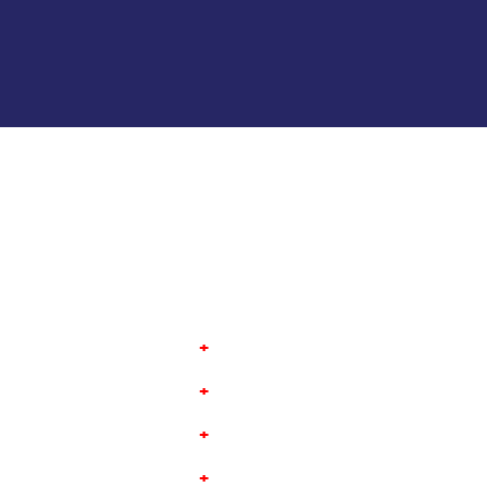
+
+
+
+