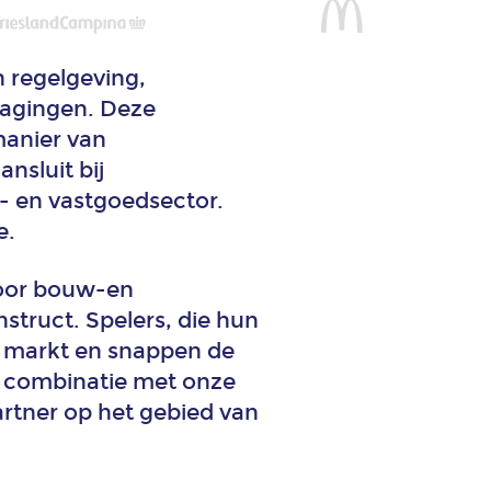
 regelgeving,
dagingen. Deze
anier van
nsluit bij
 en vastgoedsector.
e.
or bouw-en
truct. Spelers, die hun
n markt en snappen de
n combinatie met onze
artner op het gebied van