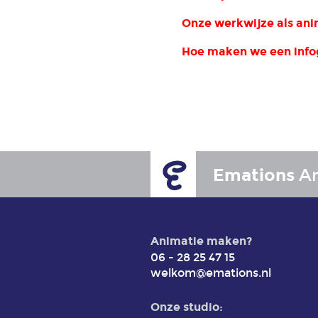
Onze werkwijze als ani
Hoe maken we een info
Emations
An
Animatie maken?
06 - 28 25 47 15
welkom@emations.nl
Onze studio: