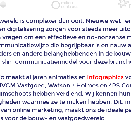
ereld is complexer dan ooit. Nieuwe wet- en
n digitalisering zorgen voor steeds meer uit
 vragen om een effectieve en no-nonsense m
unicatiewijze die begrijpbaar is en nauw aa
ders en andere belanghebbenden in de bouw-
n slim communicatiemiddel voor deze branch
o maakt al jaren animaties en
infographics
vo
MVGM Vastgoed, Watson + Holmes en 4PS Cons
ruimschoots hebben verdiend. Wij kennen hu
igheden waarmee ze te maken hebben. Dit, i
 van online marketing, maakt ons de ideale p
cs voor de bouw- en vastgoedwereld.