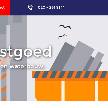
020 - 261 91 14
act
astgoed
- en waterbouw.