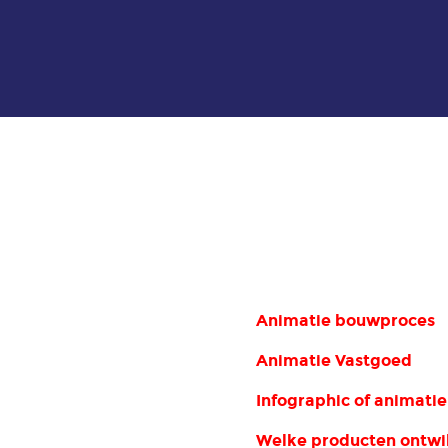
Animatie bouwproces
Animatie Vastgoed
Infographic of animati
Welke producten ontwi