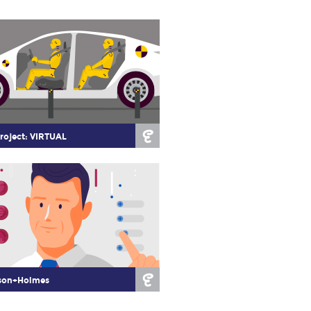
roject: VIRTUAL
son+Holmes