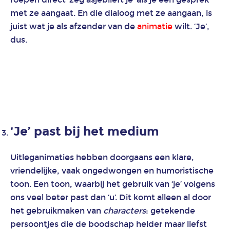
kunsten,
met ze aangaat. En die dialoog met ze aangaan, is
muziek
juist wat je als afzender van de
animatie
wilt. ‘Je’,
en cultuur
dus.
Animatie
landbouw-
en
voedselsector
Animatie
‘Je’ past bij het medium
retail
en
detailhandel
Uitleganimaties hebben doorgaans een klare,
vriendelijke, vaak ongedwongen en humoristische
toon. Een toon, waarbij het gebruik van ‘je’ volgens
Animatie
ons veel beter past dan ‘u’. Dit komt alleen al door
transport
en
het gebruikmaken van
characters
: getekende
logistiek
persoontjes die de boodschap helder maar liefst