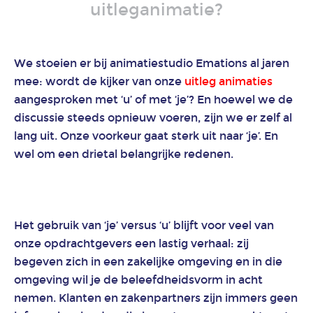
uitleganimatie?
2D
animatie
We stoeien er bij animatiestudio Emations al jaren
mee: wordt de kijker van onze
uitleg animaties
3D
aangesproken met ‘u’ of met ‘je’? En hoewel we de
animatie
discussie steeds opnieuw voeren, zijn we er zelf al
lang uit. Onze voorkeur gaat sterk uit naar ‘je’. En
Explanimation
wel om een drietal belangrijke redenen.
laten
maken
Werk
Het gebruik van ‘je’ versus ‘u’ blijft voor veel van
Branches
onze opdrachtgevers een lastig verhaal: zij
begeven zich in een zakelijke omgeving en in die
Animatie
omgeving wil je de beleefdheidsvorm in acht
bouw
en
nemen. Klanten en zakenpartners zijn immers geen
vastgoed