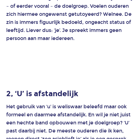
applicaties
– of eerder vooral – de doelgroep. Voelen ouderen
zich hiermee ongewenst getutoyeerd? Welnee. De
zin is immers figuurlijk bedoeld, ongeacht status of
Animatie
leeftijd. Liever dus: ‘je’. Je spreekt immers geen
in
de
persoon aan maar iedereen.
gezondheidszorg
Animatie
in
het
onderwijs
2, ‘U’ is afstandelijk
Animatie
Het gebruik van ‘u’ is weliswaar beleefd maar ook
juridische
formeel en daarmee afstandelijk. En wil je niet juist
dienstverlening
een hechte band opbouwen met je doelgroep? ‘U’
past daarbij niet. De meeste ouderen die ik ken,
Animatie
roepen direct ‘zeg asjeblieft je’ als je een gesprek