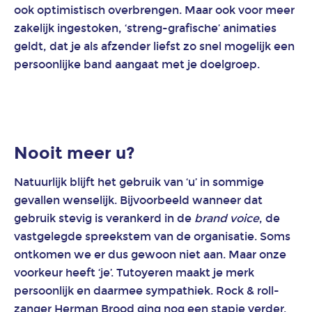
ook optimistisch overbrengen. Maar ook voor meer
zakelijk ingestoken, ‘streng-grafische’ animaties
Animatie
voor
geldt, dat je als afzender liefst zo snel mogelijk een
de
persoonlijke band aangaat met je doelgroep.
bureauwereld
Animatie
voor
de
Nooit meer u?
ICT-
sector
Natuurlijk blijft het gebruik van ‘u’ in sommige
gevallen wenselijk. Bijvoorbeeld wanneer dat
gebruik stevig is verankerd in de
brand voice
, de
Animatie
voor
vastgelegde spreekstem van de organisatie. Soms
de
ontkomen we er dus gewoon niet aan. Maar onze
overheid
voorkeur heeft ‘je’. Tutoyeren maakt je merk
persoonlijk en daarmee sympathiek. Rock & roll-
Animatie
zanger Herman Brood ging nog een stapje verder.