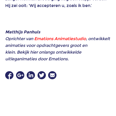
voor
Hij zei ooit: ‘Wij accepteren u, zoals ik ben.’
Human
Resources
(HR)
en
Matthijs Panhuis
recruitment
Oprichter van
Emations Animatiestudio
, ontwikkelt
Over
animaties voor opdrachtgevers groot en
ons
klein. Bekijk hier onlangs ontwikkelde
uitleganimaties door Emations.
Onze
werkwijze
MVO
Blog
Contact