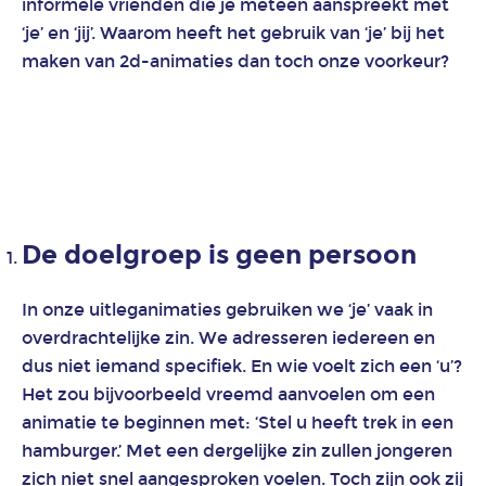
informele vrienden die je meteen aanspreekt met
‘je’ en ‘jij’. Waarom heeft het gebruik van ‘je’ bij het
maken van 2d-animaties dan toch onze voorkeur?
Animatie
duurzame
energie
en
energietransitie
Animatie
De doelgroep is geen persoon
financiële
dienstverlening
In onze uitleganimaties gebruiken we ‘je’ vaak in
overdrachtelijke zin. We adresseren iedereen en
Animatie
game
dus niet iemand specifiek. En wie voelt zich een ‘u’?
art
Het zou bijvoorbeeld vreemd aanvoelen om een
en
animatie te beginnen met: ‘Stel u heeft trek in een
design
hamburger.’ Met een dergelijke zin zullen jongeren
voor
zich niet snel aangesproken voelen. Toch zijn ook zij
mobiele